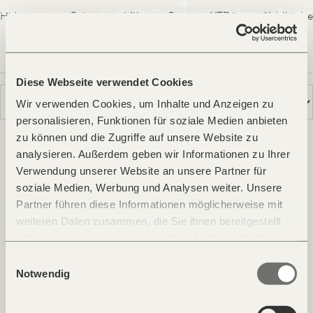
Forestis
Menü
Anfrage
Buchen
Hideaway
Suiten
Villa
Spa
YERA
Waldküche
Penthouse
Tower Suite
Suite
Room
Wissenswertes
Erlebnisse
Gutscheine
Galerie
Suiten
Diese Webseite verwendet Cookies
Die Suiten im FORESTIS bringen die Natur in den Raum. Die
Wir verwenden Cookies, um Inhalte und Anzeigen zu
natürlichen Materialien und der klare Stil versinnbildlichen die
personalisieren, Funktionen für soziale Medien anbieten
Stille des Waldes und der umliegende Natur. Ganztags
zu können und die Zugriffe auf unsere Website zu
sonnenverwöhnt bieten die Suiten einen idealen Rückzugsort.
analysieren. Außerdem geben wir Informationen zu Ihrer
Facebook
Instagram
Pinterest
Youtube
Verwendung unserer Website an unsere Partner für
soziale Medien, Werbung und Analysen weiter. Unsere
Partner führen diese Informationen möglicherweise mit
weiteren Daten zusammen, die Sie ihnen bereitgestellt
Kontakt & Anreise
haben oder die sie im Rahmen Ihrer Nutzung der Dienste
Newsletter & Magazin
gesammelt haben.
Jobs
Einwilligungsauswahl
Presse
Notwendig
Insights
Cookies & Privacy