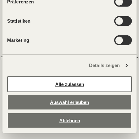
Präferenzen
Impressum
Statistiken
Marketing
FORESTIS — Palmschoß 22 — 39042 Brixen, Dolomiten — Italien
T +39 0472 521 008 —
hide@forestis.it
Details zeigen
Alle zulassen
Auswahl erlauben
Ablehnen